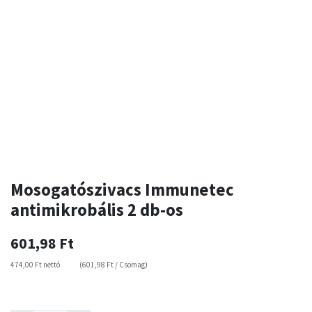
Mosogatószivacs Immunetec
antimikrobális 2 db-os
601,98
Ft
474,00
Ft
nettó
(
601,98
Ft
/
Csomag
)