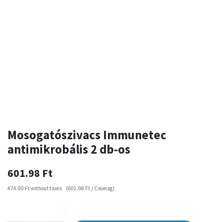
Mosogatószivacs Immunetec
antimikrobális 2 db-os
601.98
Ft
474.00
Ft
without taxes
(
601.98
Ft
/
Csomag
)