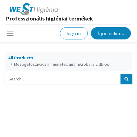
Professzionális higiéniai termékek
Sign in
Írjon nekünk
All Products
Mosogatószivacs Immunetec antimikrobális 2 db-os