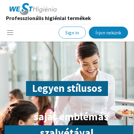
Professzionális higiéniai termékek
Sign in
Írjon nekünk
Legyen stílusos
saját emblémás
szalvétával