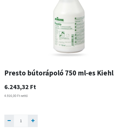
Presto bútorápoló 750 ml-es Kiehl
6.243,32
Ft
4.916,00
Ft
nettó