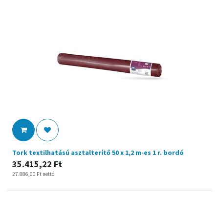
Tork textilhatású asztalterítő 50 x 1,2 m-es 1 r. bordó
35.415,22
Ft
27.886,00
Ft
nettó