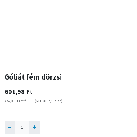
Góliát fém dörzsi
601,98
Ft
474,00
Ft
nettó
(
601,98
Ft
/
Darab
)