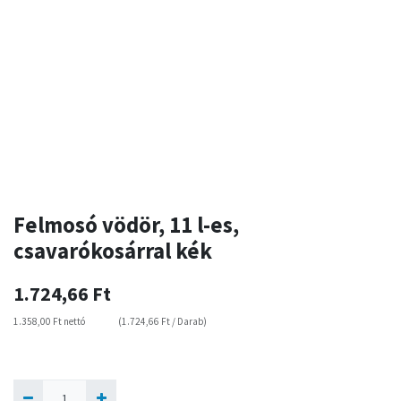
Felmosó vödör, 11 l-es,
csavarókosárral kék
1.724,66
Ft
1.358,00
Ft
nettó
(
1.724,66
Ft
/
Darab
)