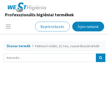
Professzionális higiéniai termékek
Bejelentkezés
Írjon nekünk
Összes termék
Felmosó vödör, 11 l-es, csavarókosárral kék