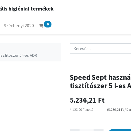
lis higiéniai termékek
0
Széchenyi 2020
isztítószer 5 l-es ADR
Speed Sept használ
tisztítószer 5 l-es
5.236,21
Ft
4.123,00
Ft
nettó
(
5.236,21
Ft
/
Da