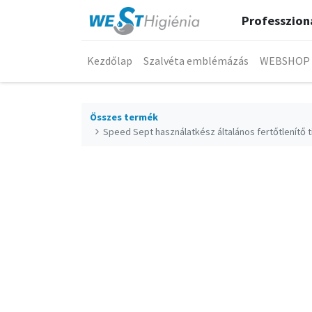
Professzioná
Kezdőlap
Szalvéta emblémázás
WEBSHOP
Összes termék
Speed Sept használatkész általános fertőtlenítő t