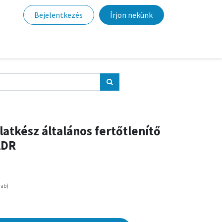
Bejelentkezés
Írjon nekünk
atkész általános fertőtlenítő
 ADR
rab
)