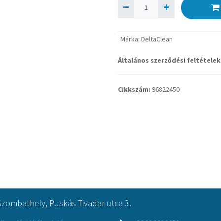
Márka
:
DeltaClean
Általános szerződési feltételek
Cikkszám:
96822450
Szombathely, Puskás Tivadar utca 3.