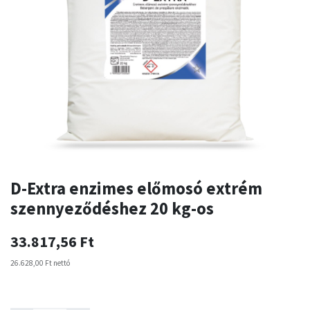
D-Extra enzimes előmosó extrém
szennyeződéshez 20 kg-os
33.817,56
Ft
26.628,00
Ft
nettó