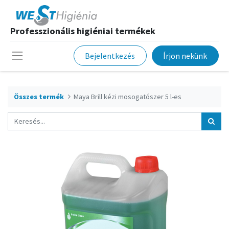
Professzionális higiéniai termékek
Bejelentkezés
Írjon nekünk
Összes termék
Maya Brill kézi mosogatószer 5 l-es