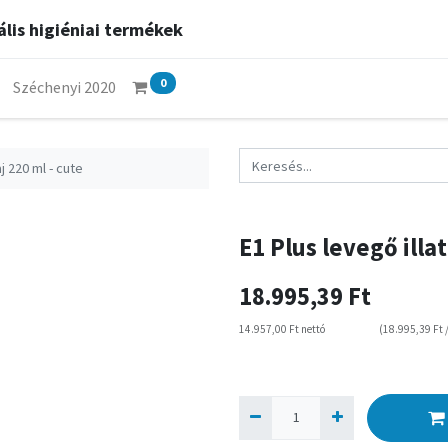
lis higiéniai termékek
0
Széchenyi 2020
j 220 ml - cute
E1 Plus levegő illa
18.995,39
Ft
14.957,00
Ft
nettó
(
18.995,39
Ft