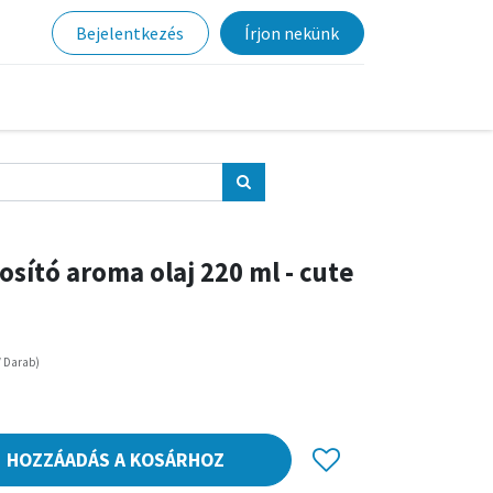
Bejelentkezés
Írjon nekünk
tosító aroma olaj 220 ml - cute
/
Darab
)
HOZZÁADÁS A KOSÁRHOZ