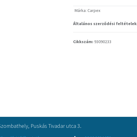
Márka
:
Carpex
Általános szerződési feltételek
Cikkszám:
93090233
Szombathely, Puskás Tivadar utca 3.