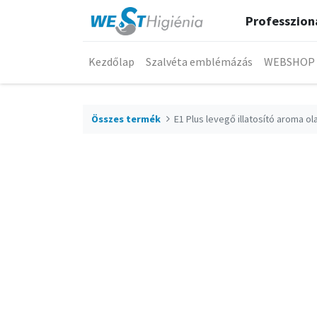
Professzioná
Kezdőlap
Szalvéta emblémázás
WEBSHOP
Összes termék
E1 Plus levegő illatosító aroma ola