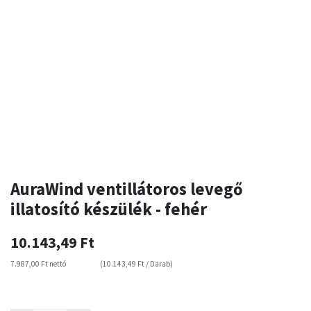
AuraWind ventillátoros levegő
illatosító készülék - fehér
10.143,49
Ft
7.987,00
Ft
nettó
(
10.143,49
Ft
/
Darab
)