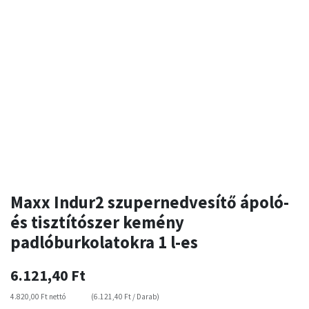
Maxx Indur2 szupernedvesítő ápoló-
és tisztítószer kemény
padlóburkolatokra 1 l-es
6.121,40
Ft
4.820,00
Ft
nettó
(
6.121,40
Ft
/
Darab
)