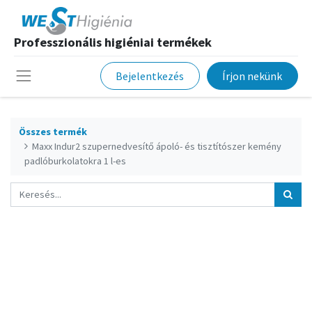
Professzionális higiéniai termékek
Bejelentkezés
Írjon nekünk
Összes termék
Maxx Indur2 szupernedvesítő ápoló- és tisztítószer kemény
padlóburkolatokra 1 l-es