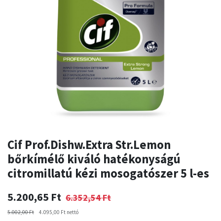
Cif Prof.Dishw.Extra Str.Lemon
bőrkímélő kiváló hatékonyságú
citromillatú kézi mosogatószer 5 l-es
5.200,65
Ft
6.352,54
Ft
5.002,00
Ft
4.095,00
Ft
nettó