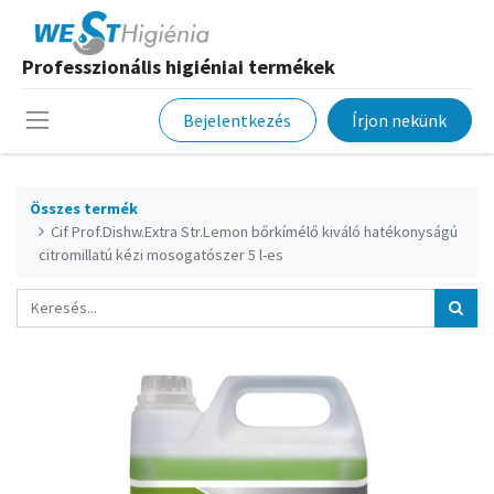
Professzionális higiéniai termékek
Bejelentkezés
Írjon nekünk
Összes termék
Cif Prof.Dishw.Extra Str.Lemon bőrkímélő kiváló hatékonyságú
citromillatú kézi mosogatószer 5 l-es