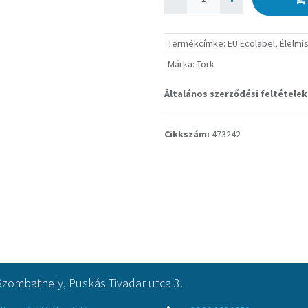
Termékcímke
:
EU Ecolabel
,
Élelmi
Márka
:
Tork
Általános szerződési feltételek
Cikkszám:
473242
Szombathely, Puskás Tivadar utca 3.