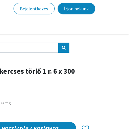
Bejelentkezés
Írjon nekünk
ercses törlő 1 r. 6 x 300
/
Karton
)
HOZZÁADÁS A KOSÁRHOZ