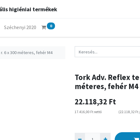
lis higiéniai termékek
0
Széchenyi 2020
 r. 6 x 300 méteres, fehér M4
Tork Adv. Reflex tek
méteres, fehér M4
22.118,32
Ft
17.416,00
Ft
nettó
(
22.118,32
Ft