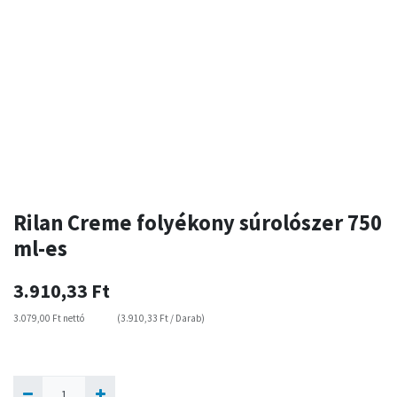
Rilan Creme folyékony súrolószer 750
ml-es
3.910,33
Ft
3.079,00
Ft
nettó
(
3.910,33
Ft
/
Darab
)