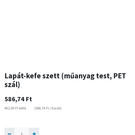
Lapát-kefe szett (műanyag test, PET
szál)
586,74
Ft
462,00
Ft
nettó
(
586,74
Ft
/
Darab
)