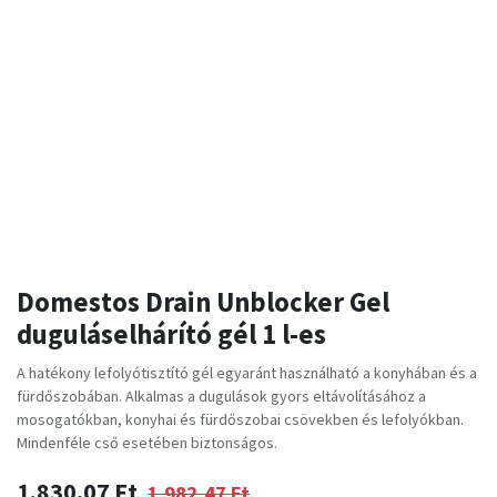
Domestos Drain Unblocker Gel
duguláselhárító gél 1 l-es
A hatékony lefolyótisztító gél egyaránt használható a konyhában és a
fürdőszobában. Alkalmas a dugulások gyors eltávolításához a
mosogatókban, konyhai és fürdőszobai csövekben és lefolyókban.
Mindenféle cső esetében biztonságos.
1.830,07
Ft
1.982,47
Ft