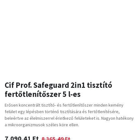
Cif Prof. Safeguard 2in1 tisztító
fertőtlenítőszer 5 l-es
Erősen koncentrált tisztító- és fertőtlenítőszer minden kemény
felület egy lépésben történő tisztítására és fertőtlenítésére,
beleértve az élelmiszerrel érintkező felületeket is. Nagyon hatékony
a mikroorganizmusok széles köre ellen.
7.090,41
Ft
8.365,49
Ft