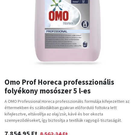
Omo Prof Horeca professzionális
folyékony mosószer 5 l-es
A OMO Professional Horeca professzionális formulája kifejezetten az
éttermekben és szállodákban gyakran előforduló foltokra lett
kifejlesztve, eltávolítja az olaj/zsír, kávé és bor okozta
szennyeződéseket, így biztosítja a textíliák ragyogó tisztaságát.
7.854,95
Ft
8.562,34
Ft